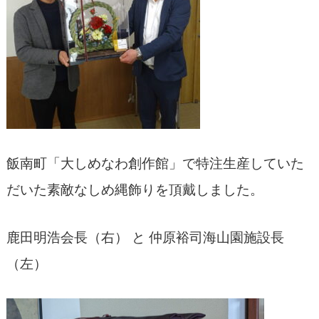
飯南町「大しめなわ創作館」で特注生産していた
だいた素敵なしめ縄飾りを頂戴しました。
鹿田明浩会長（右） と 仲原裕司海山園施設長
（左）