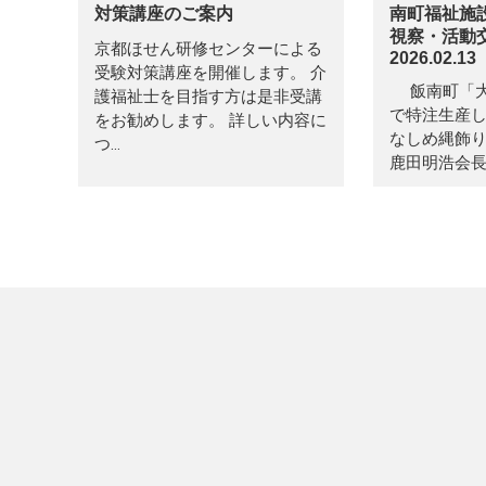
対策講座のご案内
南町福祉施
視察・活
京都ほせん研修センターによる
2026.02.13
受験対策講座を開催します。 介
飯南町「大
護福祉士を目指す方は是非受講
で特注生産
をお勧めします。 詳しい内容に
なしめ縄飾
つ…
鹿田明浩会長