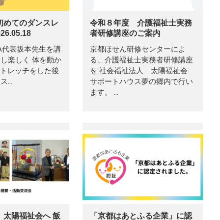
初めてのダンスレ
令和８年度 介護福祉士実務
6.05.18
者研修講座のご案内
GA代表坂本先生を講
京都ほせん研修センターによ
し楽しく 体を動か
る、介護福祉士実務者研修講座
ストレッチをした後
を 社会福祉法人 太陽福祉会
ス…
サポートハウス夢の郷内で行い
ます。 …
 太陽福祉会へ 飯
「京都はあとふる企業」に認