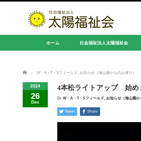
ホーム
社会福祉法人太陽福祉会
Home
W・A・T・Sフィールド
,
お知らせ（海山園からのお便り）
2024
4本松ライトアップ 始め
26
W・A・T・Sフィールド
,
お知らせ（海山園か
Dec
Tweet
Share